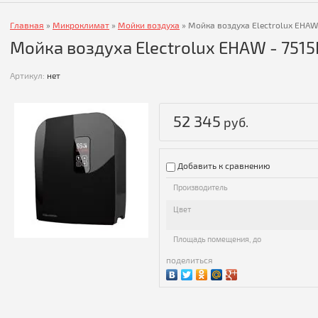
Главная
»
Микроклимат
»
Мойки воздуха
»
Мойка воздуха Electrolux EHAW
Мойка воздуха Electrolux EHAW - 751
Артикул:
нет
52 345
руб.
Добавить к сравнению
Производитель
Цвет
Площадь помещения, до
поделиться