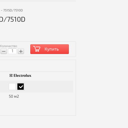
 - 7515D/7510D
5D/7510D
Количество:
Купить
−
+
50 м2